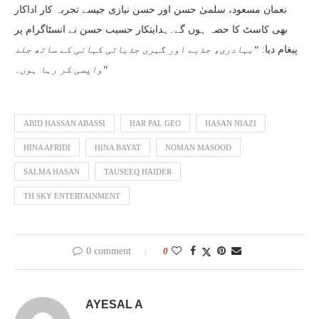
نعمان مسعود، سلمیٰ حسن اور حسن نیازی جیسے تجربہ کار اداکار
بھی کاسٹ کا حصہ ہوں گے۔ہدایتکار حسیب حسن نے انسٹاگرام پر
بہادری، جذبے اور گہری جذباتی کہانی کے ساتھ جلد
“
پیغام دیا:
واپسی کر رہا ہوں۔
“
ABID HASSAN ABASSI
HAR PAL GEO
HASAN NIAZI
HINA AFRIDI
HINA BAYAT
NOMAN MASOOD
SALMA HASAN
TAUSEEQ HAIDER
TH SKY ENTERTAINMENT
0 comment
0
AYESAL A