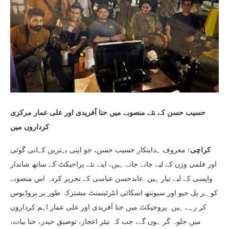
حسیب حسن کے نئے منصوبے میں حنا آفریدی اور علی عمار مرکزی
کرداروں میں
معروف ہدایتکار حسیب حسن، جو اپنی بہترین کہانی گوئی
:
کراچی
اور فلمی وژن کے لیے جانے جاتے ہیں، اپنے نئے پراجیکٹ کے ساتھ شاندار
واپسی کے لیے تیار ہیں۔عابدحسن عباسی کے تحریر کردہ اس منصوبے
کو ہر پل جیو اور سیونتھ اسکائی انٹرٹینمنٹ مشترکہ طور پر پروڈیوس
کر رہے ہیں۔پروجیکٹ میں حنا آفریدی اور علی عمار اہم کرداروں
میں جلوہ گر ہوں گے، جب کہ نیئر اعجاز، توصیق حیدر، حنا بیات،