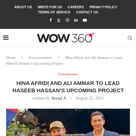
ABOUT US
WRITE FOR US
CAREERS
PRIVACY POLICY
TERMS OF SERVICE
CONTACT US
Home
Entertainment
Hina Afridi and Ali Ammar to Lead
Haseeb Hassan’s Upcoming Project
Entertainment
HINA AFRIDI AND ALI AMMAR TO LEAD
HASEEB HASSAN’S UPCOMING PROJECT
written by
Ayesal A
August 25, 2025